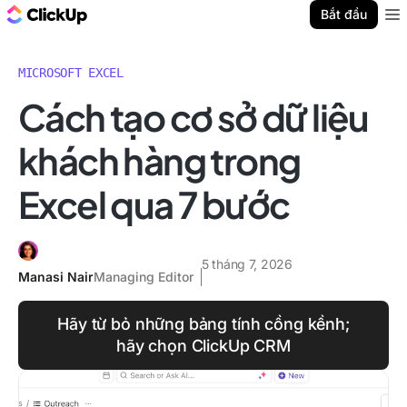
ClickUp Blog
Bắt đầu
Ope
MICROSOFT EXCEL
Cách tạo cơ sở dữ liệu
khách hàng trong
Excel qua 7 bước
5 tháng 7, 2026
Manasi Nair
Managing Editor
Hãy từ bỏ những bảng tính cồng kềnh;
hãy chọn ClickUp CRM