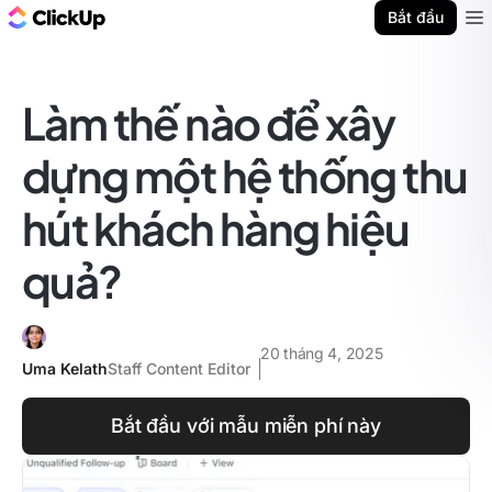
ClickUp Blog
Bắt đầu
Ope
Làm thế nào để xây
dựng một hệ thống thu
hút khách hàng hiệu
quả?
20 tháng 4, 2025
Uma Kelath
Staff Content Editor
Bắt đầu với mẫu miễn phí này