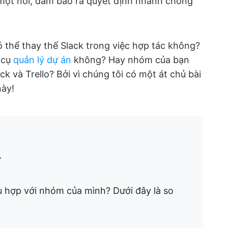
 một nơi, đảm bảo ra quyết định nhanh chóng
ó thể thay thế Slack trong việc hợp tác không?
 cụ
quản lý dự án
không? Hay nhóm của bạn
ck và Trello? Bởi vì chúng tôi có một át chủ bài
này!
y
ù hợp với nhóm của mình? Dưới đây là so