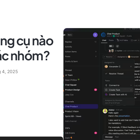
ông cụ nào
tác nhóm?
g 4, 2025