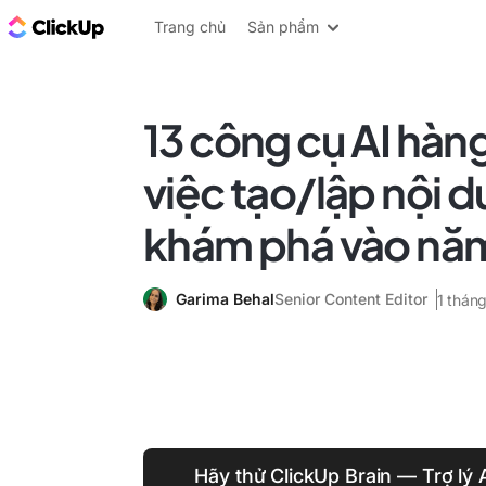
ClickUp Blog
Trang chủ
Sản phẩm
13 công cụ AI hàn
việc tạo/lập nội 
khám phá vào nă
Garima Behal
Senior Content Editor
1 thán
Hãy thử ClickUp Brain — Trợ lý 