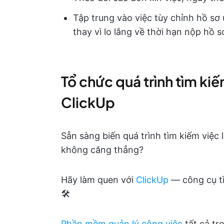
Tập trung vào việc tùy chỉnh hồ sơ
thay vì lo lắng về thời hạn nộp hồ s
Tổ chức quá trình tìm ki
ClickUp
Sẵn sàng biến quá trình tìm kiếm việc
không căng thẳng?
Hãy làm quen với
ClickUp
— công cụ tì
🛠️
Phần mềm quản lý công việc
tất cả tr