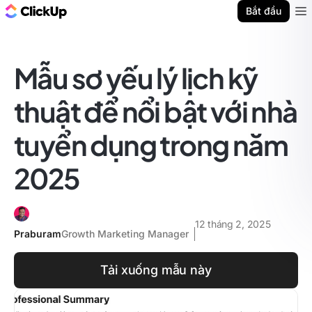
ClickUp Blog
Bắt đầu
Ope
Mẫu sơ yếu lý lịch kỹ
thuật để nổi bật với nhà
tuyển dụng trong năm
2025
12 tháng 2, 2025
Praburam
Growth Marketing Manager
Tải xuống mẫu này