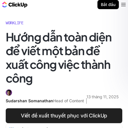
ClickUp Blog
Bắt đầu
Ope
WORKLIFE
Hướng dẫn toàn diện
để viết một bản đề
xuất công việc thành
công
13 tháng 11, 2025
Sudarshan Somanathan
Head of Content
Viết đề xuất thuyết phục với ClickUp