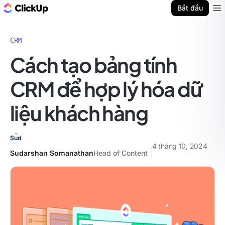
ClickUp Blog
Bắt đầu
Ope
CRM
Cách tạo bảng tính
CRM để hợp lý hóa dữ
liệu khách hàng
4 tháng 10, 2024
Sudarshan Somanathan
Head of Content