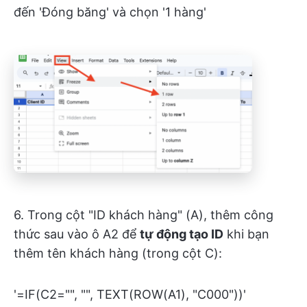
đến 'Đóng băng' và chọn '1 hàng'
6. Trong cột "ID khách hàng" (A), thêm công
thức sau vào ô A2 để
tự động tạo ID
khi bạn
thêm tên khách hàng (trong cột C):
'=IF(C2="", "", TEXT(ROW(A1), "C000"))'