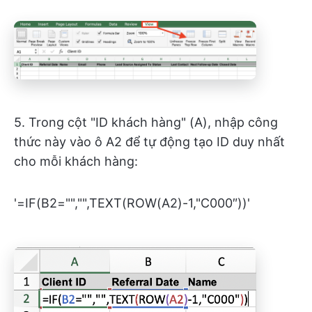
5. Trong cột "ID khách hàng" (A), nhập công
thức này vào ô A2 để tự động tạo ID duy nhất
cho mỗi khách hàng:
'=IF(B2="","",TEXT(ROW(A2)-1,"C000″))'