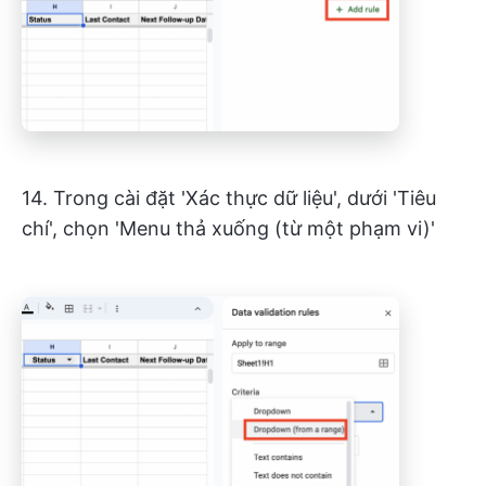
14. Trong cài đặt 'Xác thực dữ liệu', dưới 'Tiêu
chí', chọn 'Menu thả xuống (từ một phạm vi)'