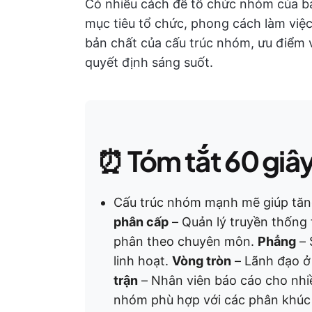
Có nhiều cách để tổ chức nhóm của b
mục tiêu tổ chức, phong cách làm việ
bản chất của cấu trúc nhóm, ưu điểm v
quyết định sáng suốt.
⏰
Tóm tắt 60 giâ
Cấu trúc nhóm mạnh mẽ giúp tăng 
phân cấp
– Quản lý truyền thống 
phân theo chuyên môn.
Phẳng
– 
linh hoạt.
Vòng tròn
– Lãnh đạo ở 
trận
– Nhân viên báo cáo cho nhi
nhóm phù hợp với các phân khúc