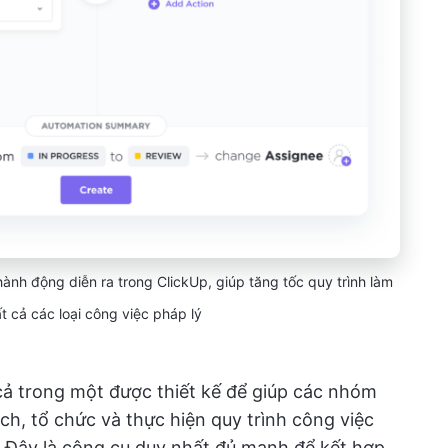
ành động diễn ra trong ClickUp, giúp tăng tốc quy trình làm
t cả các loại công việc pháp lý
 cả trong một được thiết kế để giúp các nhóm
h, tổ chức và thực hiện quy trình công việc
. Đây là công cụ duy nhất đủ mạnh để kết hợp