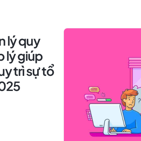
 lý quy
p lý giúp
y trì sự tổ
2025