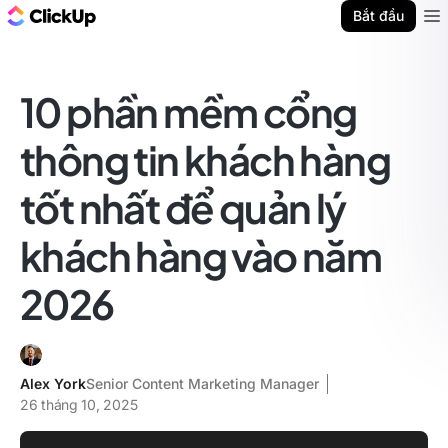
ClickUp Blog
Bắt đầu
Ope
10 phần mềm cổng
thông tin khách hàng
tốt nhất để quản lý
khách hàng vào năm
2026
Alex York
Senior Content Marketing Manager
26 tháng 10, 2025