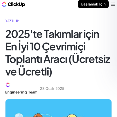
ClickUp Blog
Başlamak İçin
Ope
YAZILIM
2025'te Takımlar için
En İyi 10 Çevrimiçi
Toplantı Aracı (Ücretsiz
ve Ücretli)
28 Ocak 2025
Engineering Team