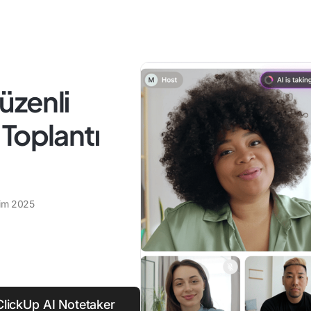
üzenli
2 Toplantı
im 2025
lickUp AI Notetaker