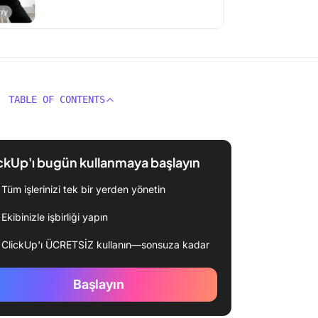
TABLE OF CONTENTS
ckUp'ı bugün kullanmaya başlayın
Tüm işlerinizi tek bir yerden yönetin
Ekibinizle işbirliği yapın
ClickUp'ı ÜCRETSİZ kullanın—sonsuza kadar
Başlayın