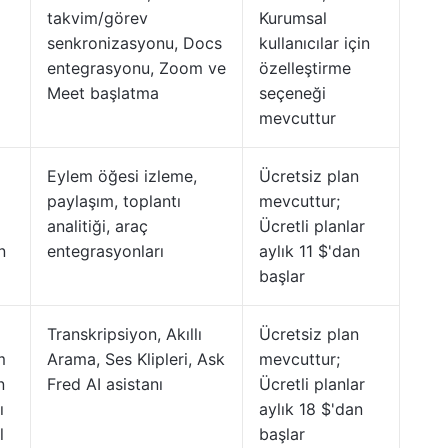
takvim/görev
Kurumsal
senkronizasyonu, Docs
kullanıcılar için
entegrasyonu, Zoom ve
özelleştirme
Meet başlatma
seçeneği
mevcuttur
Eylem öğesi izleme,
Ücretsiz plan
paylaşım, toplantı
mevcuttur;
analitiği, araç
Ücretli planlar
n
entegrasyonları
aylık 11 $'dan
başlar
Transkripsiyon, Akıllı
Ücretsiz plan
m
Arama, Ses Klipleri, Ask
mevcuttur;
n
Fred AI asistanı
Ücretli planlar
ı
aylık 18 $'dan
l
başlar