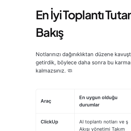
En İyi Toplantı Tut
Bakış
Notlarınızı dağınıklıktan düzene kavu
getirdik, böylece daha sonra bu karm
kalmazsınız. 🧼
En uygun olduğu
Araç
durumlar
ClickUp
AI toplantı notları ve ş
Akışı yönetimi Takım