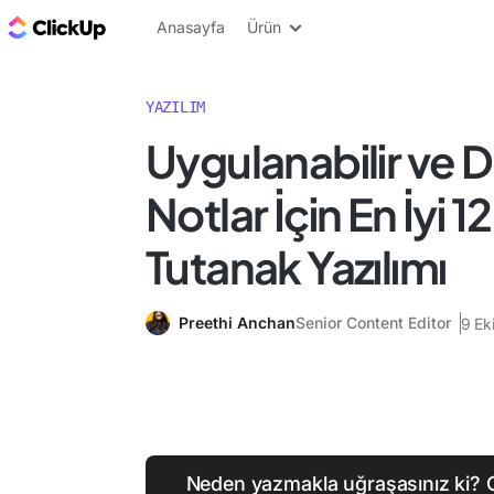
ClickUp Blog
Anasayfa
Ürün
YAZILIM
Uygulanabilir ve D
Notlar İçin En İyi 1
Tutanak Yazılımı
Preethi Anchan
Senior Content Editor
9 Ek
Neden yazmakla uğraşasınız ki? C