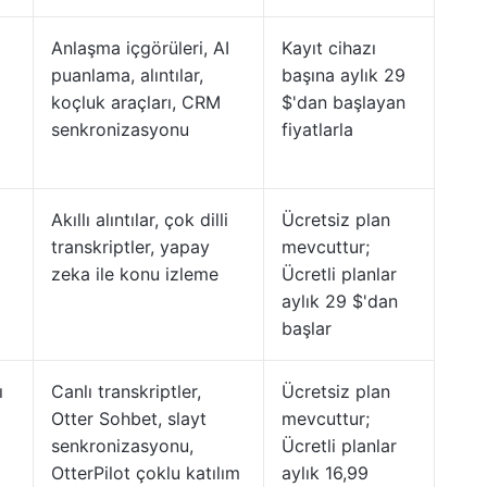
Anlaşma içgörüleri, AI
Kayıt cihazı
puanlama, alıntılar,
başına aylık 29
koçluk araçları, CRM
$'dan başlayan
senkronizasyonu
fiyatlarla
Akıllı alıntılar, çok dilli
Ücretsiz plan
transkriptler, yapay
mevcuttur;
zeka ile konu izleme
Ücretli planlar
aylık 29 $'dan
başlar
ı
Canlı transkriptler,
Ücretsiz plan
Otter Sohbet, slayt
mevcuttur;
senkronizasyonu,
Ücretli planlar
OtterPilot çoklu katılım
aylık 16,99