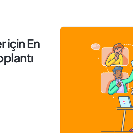
r için En
Toplantı