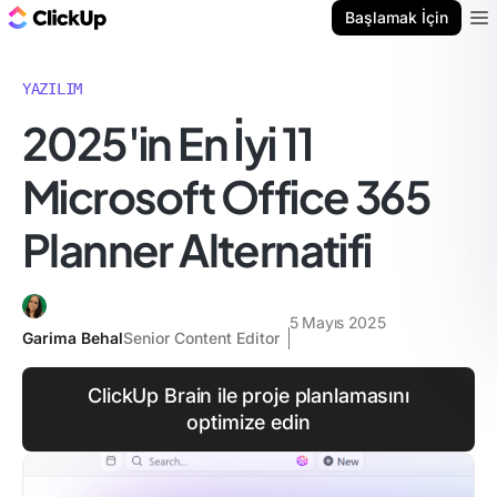
ClickUp Blog
Başlamak İçin
Ope
YAZILIM
2025'in En İyi 11
Microsoft Office 365
Planner Alternatifi
5 Mayıs 2025
Garima Behal
Senior Content Editor
ClickUp Brain ile proje planlamasını
optimize edin