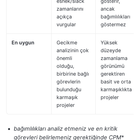
esnek/slack
gösterir,
zamanlarını
ancak
açıkça
bağımlılıkları
vurgular
göstermez
En uygun
Gecikme
Yüksek
analizinin çok
düzeyde
önemli
zamanlama
olduğu,
görünümü
birbirine bağlı
gerektiren
görevlerin
basit ve orta
bulunduğu
karmaşıklıkta
karmaşık
projeler
projeler
bağımlılıkları analiz etmeniz ve en kritik
görevleri belirlemeniz gerektiğinde CPM
*