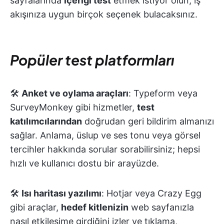
sayfalarında
içeriği test
etmek istiyor olun, iş
akışınıza uygun birçok seçenek bulacaksınız.
Popüler test platformları
🛠️
Anket ve oylama araçları
: Typeform veya
SurveyMonkey gibi hizmetler,
test
katılımcılarından
doğrudan geri bildirim almanızı
sağlar. Anlama, üslup ve ses tonu veya görsel
tercihler hakkında sorular sorabilirsiniz; hepsi
hızlı ve kullanıcı dostu bir arayüzde.
🛠️
Isı haritası yazılımı
: Hotjar veya Crazy Egg
gibi araçlar,
hedef kitlenizin
web sayfanızla
nasıl etkileşime girdiğini izler ve tıklama,