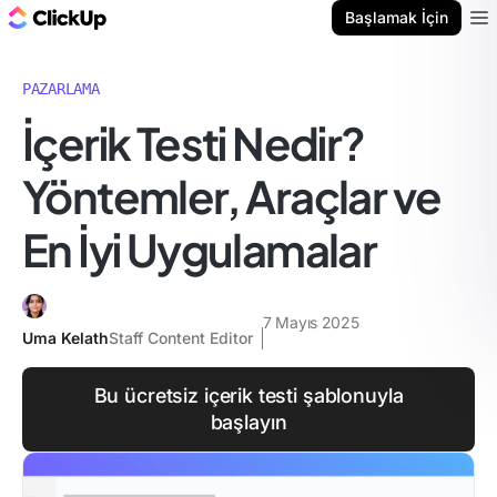
ClickUp Blog
Başlamak İçin
Ope
PAZARLAMA
İçerik Testi Nedir?
Yöntemler, Araçlar ve
En İyi Uygulamalar
7 Mayıs 2025
Uma Kelath
Staff Content Editor
Bu ücretsiz içerik testi şablonuyla
başlayın