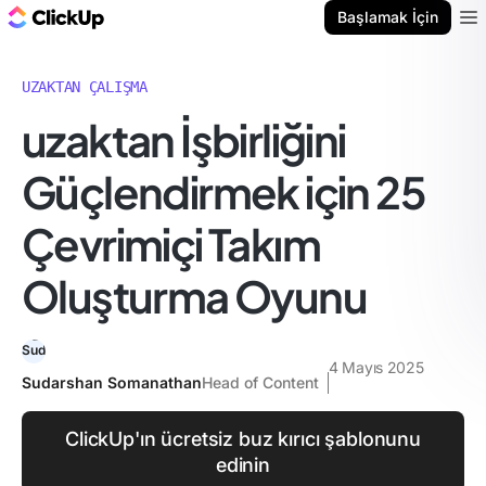
ClickUp Blog
Başlamak İçin
Ope
UZAKTAN ÇALIŞMA
uzaktan İşbirliğini
Güçlendirmek için 25
Çevrimiçi Takım
Oluşturma Oyunu
4 Mayıs 2025
Sudarshan Somanathan
Head of Content
ClickUp'ın ücretsiz buz kırıcı şablonunu
edinin