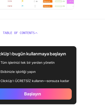
TABLE OF CONTENTS
ckUp'ı bugün kullanmaya başlayın
Tüm işlerinizi tek bir yerden yönetin
Ekibinizle işbirliği yapın
ClickUp'ı ÜCRETSİZ kullanın—sonsuza kadar
Başlayın