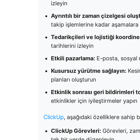
izleyin
Ayrıntılı bir zaman çizelgesi oluş
takip işlemlerine kadar aşamalara
Tedarikçileri ve lojistiği koordine
tarihlerini izleyin
Etkili pazarlama:
E-posta, sosyal m
Kusursuz yürütme sağlayın:
Kesin
planları oluşturun
Etkinlik sonrası geri bildirimleri t
etkinlikler için iyileştirmeler yapın
ClickUp
, aşağıdaki özelliklere sahip b
ClickUp Görevleri:
Görevleri, zam
tek bir yerde düzenleyin