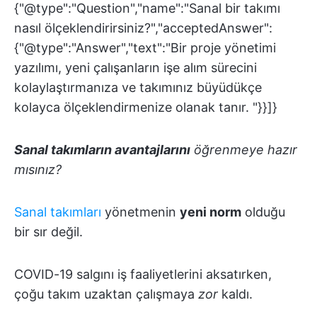
{"@type":"Question","name":"Sanal bir takımı
nasıl ölçeklendirirsiniz?","acceptedAnswer":
{"@type":"Answer","text":"Bir proje yönetimi
yazılımı, yeni çalışanların işe alım sürecini
kolaylaştırmanıza ve takımınız büyüdükçe
kolayca ölçeklendirmenize olanak tanır. "}}]}
Sanal takımların avantajlarını
öğrenmeye hazır
mısınız?
Sanal takımları
yönetmenin
yeni norm
olduğu
bir sır değil.
COVID-19 salgını iş faaliyetlerini aksatırken,
çoğu takım uzaktan çalışmaya
zor
kaldı.