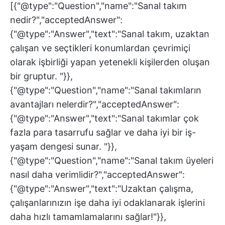
[{"@type":"Question","name":"Sanal takım
nedir?","acceptedAnswer":
{"@type":"Answer","text":"Sanal takım, uzaktan
çalışan ve seçtikleri konumlardan çevrimiçi
olarak işbirliği yapan yetenekli kişilerden oluşan
bir gruptur. "}},
{"@type":"Question","name":"Sanal takımların
avantajları nelerdir?","acceptedAnswer":
{"@type":"Answer","text":"Sanal takımlar çok
fazla para tasarrufu sağlar ve daha iyi bir iş-
yaşam dengesi sunar. "}},
{"@type":"Question","name":"Sanal takım üyeleri
nasıl daha verimlidir?","acceptedAnswer":
{"@type":"Answer","text":"Uzaktan çalışma,
çalışanlarınızın işe daha iyi odaklanarak işlerini
daha hızlı tamamlamalarını sağlar!"}},