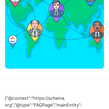
{"@context":"https://schema.
org","@type":"FAQPage","mainEntity":