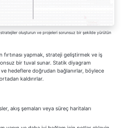
n, stratejiler oluşturun ve projeleri sorunsuz bir şekilde yürütün
n fırtınası yapmak, strateji geliştirmek ve iş
 sonsuz bir tuval sunar. Statik diyagram
e ve hedeflere doğrudan bağlanırlar, böylece
rtadan kaldırırlar.
sler, akış şemaları veya süreç haritaları
im yapın ve daha iyi bağlam için notlar ekleyin