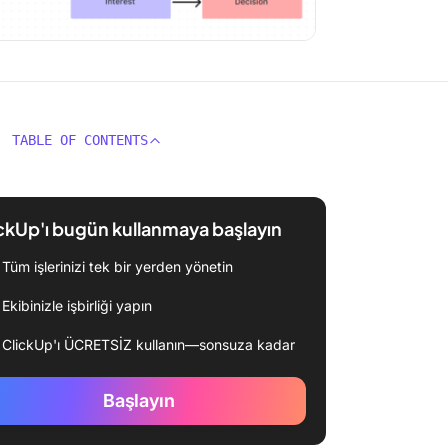
TABLE OF CONTENTS
ckUp'ı bugün kullanmaya başlayın
Tüm işlerinizi tek bir yerden yönetin
Ekibinizle işbirliği yapın
ClickUp'ı ÜCRETSİZ kullanın—sonsuza kadar
Başlayın