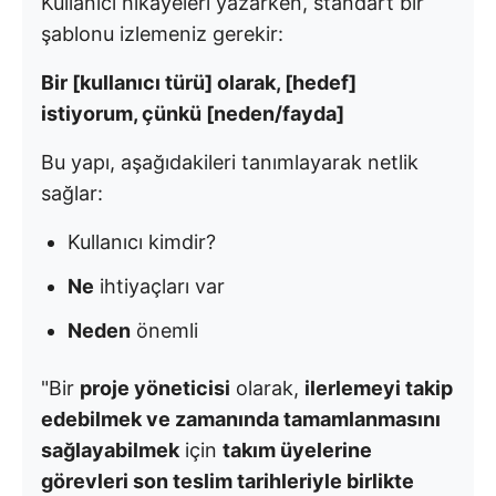
Kullanıcı hikayeleri yazarken, standart bir
şablonu izlemeniz gerekir:
Bir [kullanıcı türü] olarak, [hedef]
istiyorum, çünkü [neden/fayda]
Bu yapı, aşağıdakileri tanımlayarak netlik
sağlar:
Kullanıcı kimdir?
Ne
ihtiyaçları var
Neden
önemli
"Bir
proje yöneticisi
olarak,
ilerlemeyi takip
edebilmek ve zamanında tamamlanmasını
sağlayabilmek
için
takım üyelerine
görevleri son teslim tarihleriyle birlikte