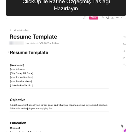
ClickUp ile Rafine Özgeçmiş Taslağı
Hazırlayın