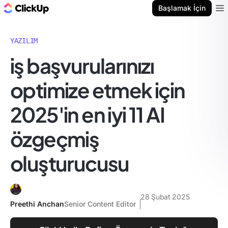
ClickUp Blog
Başlamak İçin
Ope
YAZILIM
i̇ş başvurularınızı
optimize etmek için
2025'in en iyi 11 AI
özgeçmiş
oluşturucusu
28 Şubat 2025
Preethi Anchan
Senior Content Editor