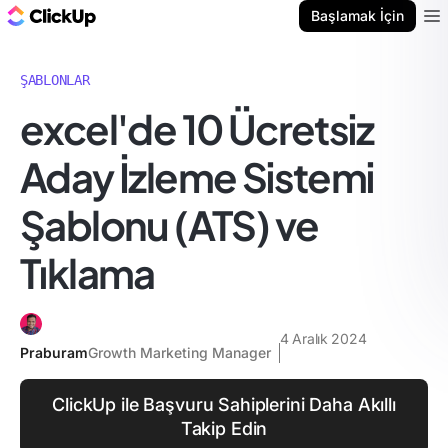
ClickUp Blog
Başlamak İçin
Ope
ŞABLONLAR
excel'de 10 Ücretsiz
Aday İzleme Sistemi
Şablonu (ATS) ve
Tıklama
4 Aralık 2024
Praburam
Growth Marketing Manager
ClickUp ile Başvuru Sahiplerini Daha Akıllı
Takip Edin