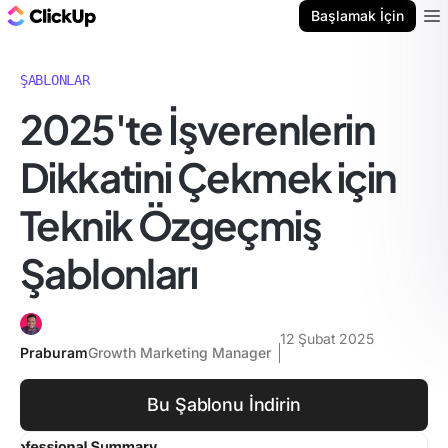
ClickUp Blog
Başlamak İçin
Ope
ŞABLONLAR
2025'te İşverenlerin
Dikkatini Çekmek için
Teknik Özgeçmiş
Şablonları
12 Şubat 2025
Praburam
Growth Marketing Manager
Bu Şablonu İndirin