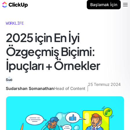
ClickUp Blog
Başlamak İçin
Ope
WORKLIFE
2025 için En İyi
Özgeçmiş Biçimi:
İpuçları + Örnekler
25 Temmuz 2024
Sudarshan Somanathan
Head of Content