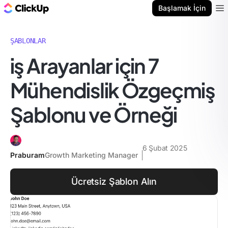
ClickUp Blog
Başlamak İçin
Ope
ŞABLONLAR
i̇ş Arayanlar için 7
Mühendislik Özgeçmiş
Şablonu ve Örneği
6 Şubat 2025
Praburam
Growth Marketing Manager
Ücretsiz Şablon Alın