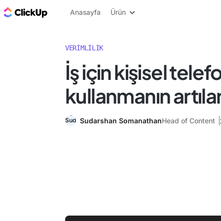
ClickUp Blog
Anasayfa
Ürün
VERIMLILIK
İş için kişisel tel
kullanmanın artılar
Sudarshan Somanathan
Head of Content