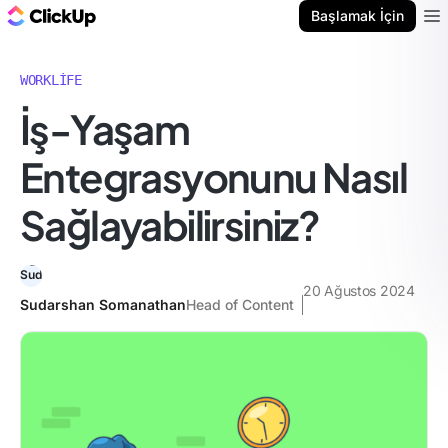
ClickUp Blog
Başlamak İçin
Ope
WORKLIFE
İş-Yaşam
Entegrasyonunu Nasıl
Sağlayabilirsiniz?
20 Ağustos 2024
Sudarshan Somanathan
Head of Content