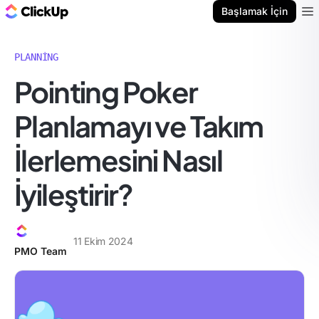
ClickUp Blog
Başlamak İçin
Ope
PLANNING
Pointing Poker
Planlamayı ve Takım
İlerlemesini Nasıl
İyileştirir?
11 Ekim 2024
PMO Team