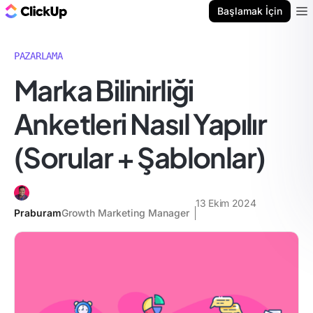
ClickUp Blog
Başlamak İçin
Ope
PAZARLAMA
Marka Bilinirliği
Anketleri Nasıl Yapılır
(Sorular + Şablonlar)
13 Ekim 2024
Praburam
Growth Marketing Manager