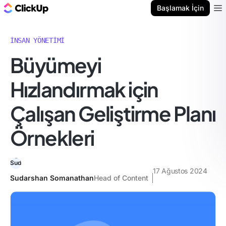
ClickUp Blog
Başlamak İçin
Ope
İNSAN YÖNETIMI
Büyümeyi
Hızlandırmak için
Çalışan Geliştirme Planı
Örnekleri
17 Ağustos 2024
Sudarshan Somanathan
Head of Content