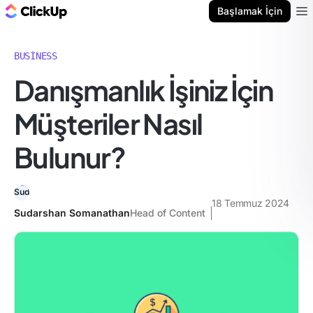
ClickUp Blog
Başlamak İçin
Ope
BUSINESS
Danışmanlık İşiniz İçin
Müşteriler Nasıl
Bulunur?
18 Temmuz 2024
Sudarshan Somanathan
Head of Content