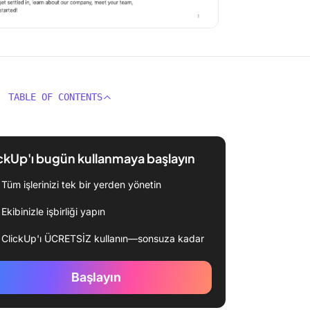
TABLE OF CONTENTS
ckUp'ı bugün kullanmaya başlayın
Tüm işlerinizi tek bir yerden yönetin
Ekibinizle işbirliği yapın
ClickUp'ı ÜCRETSİZ kullanın—sonsuza kadar
Başlayın