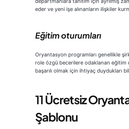
departmanlara tanıtım için ayrılmış zaman
eder ve yeni işe alınanların ilişkiler ku
Eğitim oturumları
Oryantasyon programları genellikle şirke
role özgü becerilere odaklanan eğitim ot
başarılı olmak için ihtiyaç duydukları bil
11
Ücretsiz Oryant
Şablonu