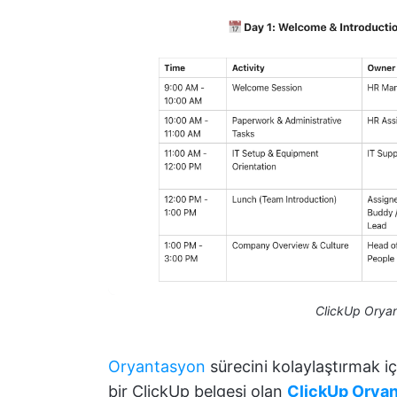
ClickUp Orya
Oryantasyon
sürecini kolaylaştırmak iç
bir ClickUp belgesi olan
ClickUp Orya