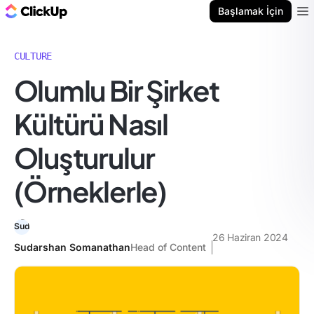
ClickUp Blog
Başlamak İçin
Ope
CULTURE
Olumlu Bir Şirket
Kültürü Nasıl
Oluşturulur
(Örneklerle)
26 Haziran 2024
Sudarshan Somanathan
Head of Content