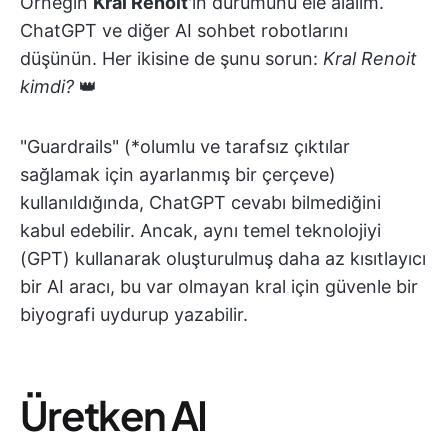
Örneğin
Kral Renoit
'in durumunu ele alalım.
ChatGPT ve diğer AI sohbet robotlarını
düşünün. Her ikisine de şunu sorun:
Kral Renoit
kimdi?
👑
"Guardrails" (*olumlu ve tarafsız çıktılar
sağlamak için ayarlanmış bir çerçeve)
kullanıldığında, ChatGPT cevabı bilmediğini
kabul edebilir. Ancak, aynı temel teknolojiyi
(GPT) kullanarak oluşturulmuş daha az kısıtlayıcı
bir AI aracı, bu var olmayan kral için güvenle bir
biyografi uydurup yazabilir.
Üretken AI