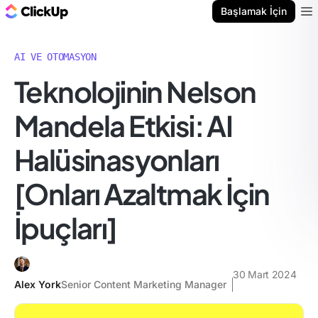
ClickUp Blog
Başlamak İçin
Ope
AI VE OTOMASYON
Teknolojinin Nelson
Mandela Etkisi: AI
Halüsinasyonları
[Onları Azaltmak İçin
İpuçları]
30 Mart 2024
Alex York
Senior Content Marketing Manager