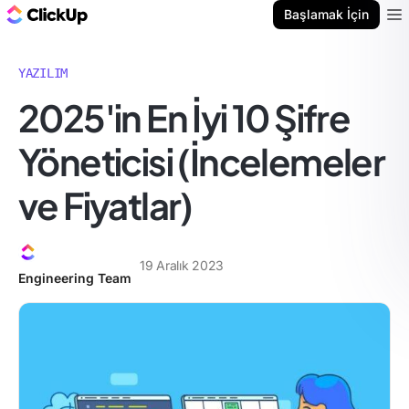
ClickUp Blog
Başlamak İçin
Ope
YAZILIM
2025'in En İyi 10 Şifre
Yöneticisi (İncelemeler
ve Fiyatlar)
19 Aralık 2023
Engineering Team