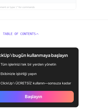
TABLE OF CONTENTS
ckUp'ı bugün kullanmaya başlayın
Tüm işlerinizi tek bir yerden yönetin
Ekibinizle işbirliği yapın
ClickUp'ı ÜCRETSİZ kullanın—sonsuza kadar
Başlayın