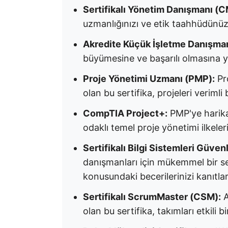
Sertifikalı Yönetim Danışmanı (
uzmanlığınızı ve etik taahhüdünüzü
Akredite Küçük İşletme Danışma
büyümesine ve başarılı olmasına yar
Proje Yönetimi Uzmanı (PMP):
Pro
olan bu sertifika, projeleri verimli
CompTIA Project+:
PMP'ye harika 
odaklı temel proje yönetimi ilkeler
Sertifikalı Bilgi Sistemleri Güve
danışmanları için mükemmel bir ser
konusundaki becerilerinizi kanıtlar
Sertifikalı ScrumMaster (CSM):
A
olan bu sertifika, takımları etkili 