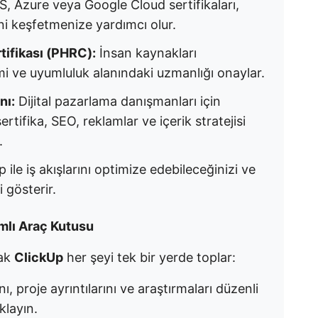
, Azure veya Google Cloud sertifikaları,
ini keşfetmenize yardımcı olur.
tifikası (PHRC):
İnsan kaynakları
mi ve uyumluluk alanındaki uzmanlığı onaylar.
nı:
Dijital pazarlama danışmanları için
rtifika, SEO, reklamlar ve içerik stratejisi
.
 ile iş akışlarını optimize edebileceğinizi ve
i gösterir.
mlı Araç Kutusu
cak
ClickUp
her şeyi tek bir yerde toplar:
ı, proje ayrıntılarını ve araştırmaları düzenli
klayın.