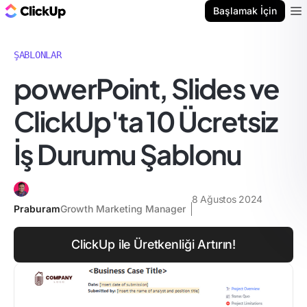
ClickUp Blog
Başlamak İçin
Ope
ŞABLONLAR
powerPoint, Slides ve
ClickUp'ta 10 Ücretsiz
İş Durumu Şablonu
8 Ağustos 2024
Praburam
Growth Marketing Manager
ClickUp ile Üretkenliği Artırın!