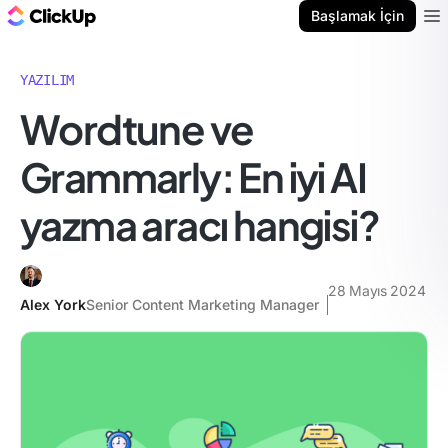
ClickUp Blog
Başlamak İçin
Ope
YAZILIM
Wordtune ve
Grammarly: En iyi AI
yazma aracı hangisi?
28 Mayıs 2024
Alex York
Senior Content Marketing Manager