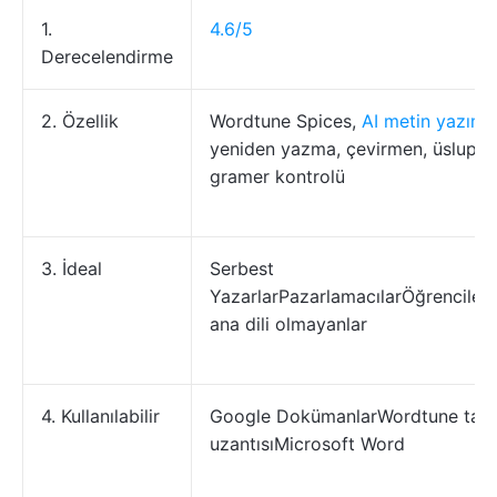
1.
4.6/5
Derecelendirme
2. Özellik
Wordtune Spices,
AI metin yazımı
yeniden yazma, çevirmen, üslup ko
gramer kontrolü
3. İdeal
Serbest
YazarlarPazarlamacılarÖğrencilerİ
ana dili olmayanlar
4. Kullanılabilir
Google DokümanlarWordtune tara
uzantısıMicrosoft Word