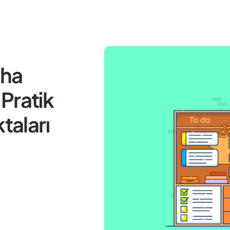
aha
Pratik
taları