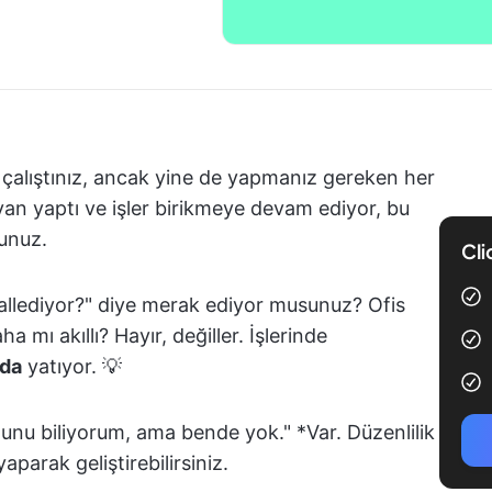
 çalıştınız, ancak yine de yapmanız gereken her
van yaptı ve işler birikmeye devam ediyor, bu
unuz.
Cli
y hallediyor?" diye merak ediyor musunuz? Ofis
mı akıllı? Hayır, değiller. İşlerinde
nda
yatıyor. 💡
u biliyorum, ama bende yok." *Var. Düzenlilik
aparak geliştirebilirsiniz.