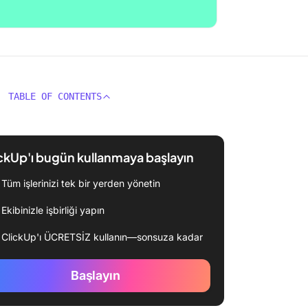
TABLE OF CONTENTS
ckUp'ı bugün kullanmaya başlayın
Tüm işlerinizi tek bir yerden yönetin
Ekibinizle işbirliği yapın
ClickUp'ı ÜCRETSİZ kullanın—sonsuza kadar
Başlayın