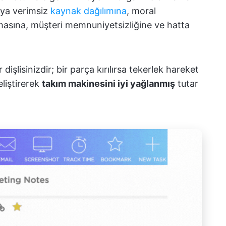
eya verimsiz
kaynak dağılımına
, moral
lmasına, müşteri memnuniyetsizliğine ve hatta
dişlisinizdir; bir parça kırılırsa tekerlek hareket
liştirerek
takım makinesini iyi yağlanmış
tutar