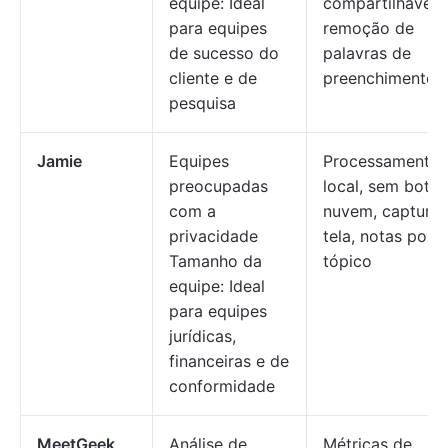
equipe: Ideal
compartilháveis,
para equipes
remoção de
de sucesso do
palavras de
cliente e de
preenchimento
pesquisa
Jamie
Equipes
Processamento
preocupadas
local, sem bots 
com a
nuvem, captura 
privacidade
tela, notas por
Tamanho da
tópico
equipe: Ideal
para equipes
jurídicas,
financeiras e de
conformidade
MeetGeek
Análise de
Métricas de