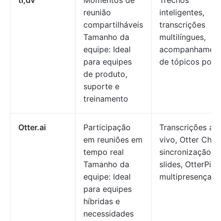
tl;dv
Momentos de
Trechos
reunião
inteligentes,
compartilháveis
transcrições
Tamanho da
multilíngues,
equipe: Ideal
acompanhamen
para equipes
de tópicos por I
de produto,
suporte e
treinamento
Otter.ai
Participação
Transcrições ao
em reuniões em
vivo, Otter Chat,
tempo real
sincronização d
Tamanho da
slides, OtterPilot
equipe: Ideal
multipresença
para equipes
híbridas e
necessidades