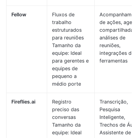
Fellow
Fluxos de
Acompanhamen
trabalho
de ações, agen
estruturados
compartilhada,
para reuniões
análises de
Tamanho da
reuniões,
equipe: Ideal
integrações de
para gerentes e
ferramentas
equipes de
pequeno a
médio porte
Fireflies.ai
Registro
Transcrição,
preciso das
Pesquisa
conversas
Inteligente,
Tamanho da
Trechos de Áudi
equipe: Ideal
Assistente de IA