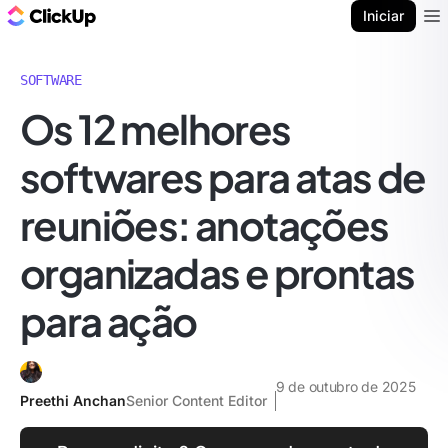
ClickUp Blogue
Iniciar
Ope
SOFTWARE
Os 12 melhores
softwares para atas de
reuniões: anotações
organizadas e prontas
para ação
9 de outubro de 2025
Preethi Anchan
Senior Content Editor