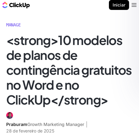
ClickUp Blogue
Iniciar
Ope
MANAGE
<strong>10 modelos
de planos de
contingência gratuitos
no Word e no
ClickUp</strong>
Praburam
Growth Marketing Manager
28 de fevereiro de 2025