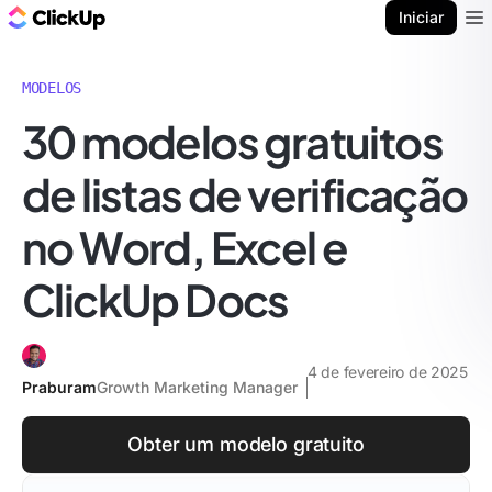
ClickUp Blogue
Iniciar
Ope
MODELOS
30 modelos gratuitos
de listas de verificação
no Word, Excel e
ClickUp Docs
4 de fevereiro de 2025
Praburam
Growth Marketing Manager
Obter um modelo gratuito