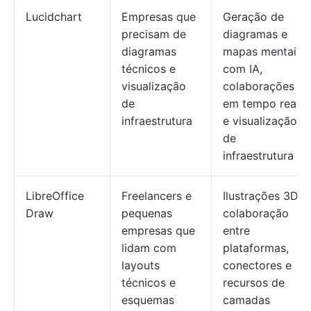
Lucidchart
Empresas que
Geração de
precisam de
diagramas e
diagramas
mapas mentais
técnicos e
com IA,
visualização
colaborações
de
em tempo real
infraestrutura
e visualização
de
infraestrutura
LibreOffice
Freelancers e
Ilustrações 3D,
Draw
pequenas
colaboração
empresas que
entre
lidam com
plataformas,
layouts
conectores e
técnicos e
recursos de
esquemas
camadas