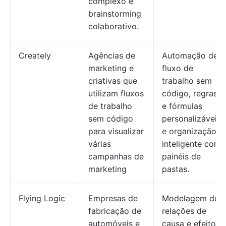
complexo e
brainstorming
colaborativo.
Creately
Agências de
Automação de
marketing e
fluxo de
criativas que
trabalho sem
utilizam fluxos
código, regras
de trabalho
e fórmulas
sem código
personalizáveis
para visualizar
e organização
várias
inteligente com
campanhas de
painéis de
marketing
pastas.
Flying Logic
Empresas de
Modelagem de
fabricação de
relações de
automóveis e
causa e efeito,