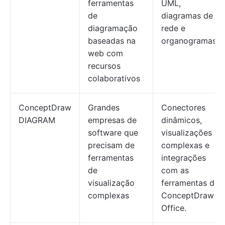
ferramentas
UML,
de
diagramas de
diagramação
rede e
baseadas na
organogramas
web com
recursos
colaborativos
ConceptDraw
Grandes
Conectores
DIAGRAM
empresas de
dinâmicos,
software que
visualizações
precisam de
complexas e
ferramentas
integrações
de
com as
visualização
ferramentas do
complexas
ConceptDraw
Office.