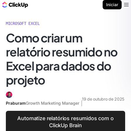
ClickUp Blogue
Iniciar
Ope
MICROSOFT EXCEL
Como criar um
relatório resumido no
Excel para dados do
projeto
19 de outubro de 2025
Praburam
Growth Marketing Manager
Automatize relatórios resumidos com o
ClickUp Brain