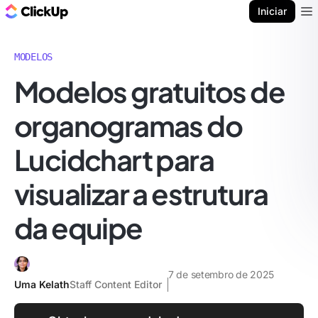
ClickUp Blogue
Iniciar
Ope
MODELOS
Modelos gratuitos de
organogramas do
Lucidchart para
visualizar a estrutura
da equipe
7 de setembro de 2025
Uma Kelath
Staff Content Editor