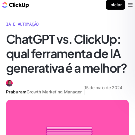
ClickUp Blogue
Iniciar
Ope
IA E AUTOMAÇÃO
ChatGPT vs. ClickUp:
qual ferramenta de IA
generativa é a melhor?
15 de maio de 2024
Praburam
Growth Marketing Manager