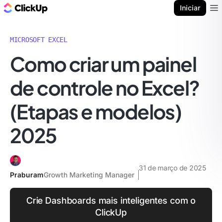
ClickUp Blogue
Iniciar
Ope
MICROSOFT EXCEL
Como criar um painel
de controle no Excel?
(Etapas e modelos)
2025
31 de março de 2025
Praburam
Growth Marketing Manager
Crie Dashboards mais inteligentes com o
ClickUp