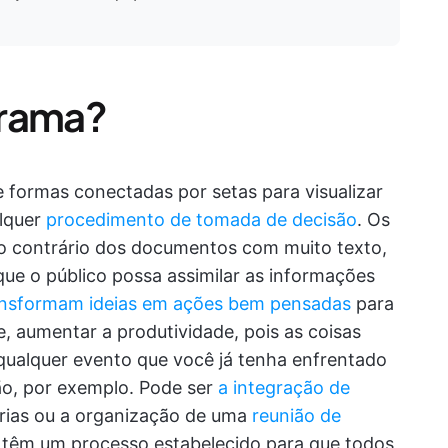
grama?
 formas conectadas por setas para visualizar
alquer
procedimento de tomada de decisão
. Os
o contrário dos documentos com muito texto,
ue o público possa assimilar as informações
ansformam ideias em ações bem pensadas
para
e, aumentar a produtividade, pois as coisas
ualquer evento que você já tenha enfrentado
o, por exemplo. Pode ser
a integração de
férias ou a organização de uma
reunião de
s têm um processo estabelecido para que todos